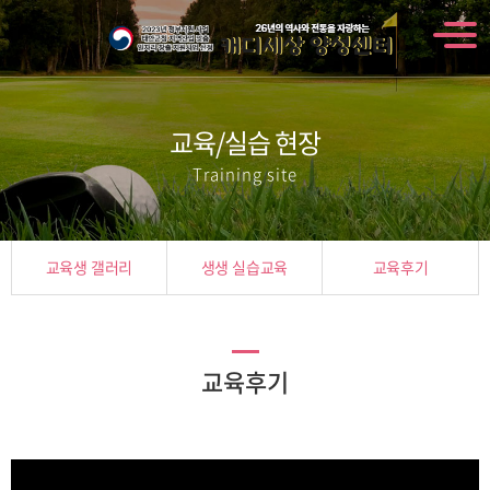
교육/실습 현장
Training site
교육생 갤러리
생생 실습교육
교육후기
교육후기