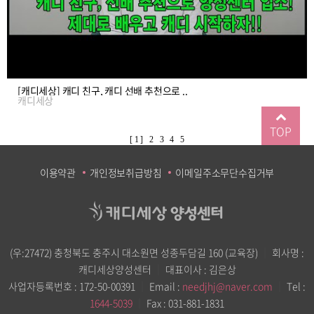
[캐디세상] 캐디 친구, 캐디 선배 추천으로 ..
캐디세상
TOP
[ 1 ]
2
3
4
5
이용약관
개인정보취급방침
이메일주소무단수집거부
(우:27472) 충청북도 충주시 대소원면 성종두담길 160 (교육장)
｜
회사명 :
캐디세상양성센터
｜
대표이사 : 김은상
사업자등록번호 : 172-50-00391
｜
Email :
needjhj@naver.com
｜
Tel :
1644-5039
｜
Fax : 031-881-1831