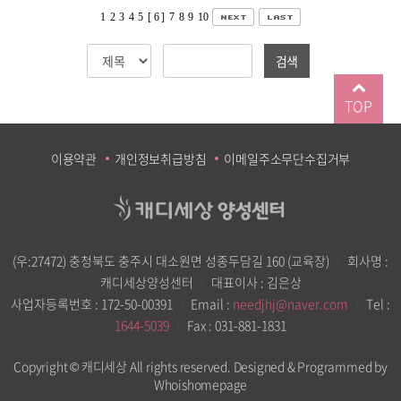
1
2
3
4
5
[ 6 ]
7
8
9
10
검색
TOP
이용약관
개인정보취급방침
이메일주소무단수집거부
(우:27472) 충청북도 충주시 대소원면 성종두담길 160 (교육장)
｜
회사명 :
캐디세상양성센터
｜
대표이사 : 김은상
사업자등록번호 : 172-50-00391
｜
Email :
needjhj@naver.com
｜
Tel :
1644-5039
｜
Fax : 031-881-1831
Copyright © 캐디세상 All rights reserved.
Designed & Programmed by
Whoishomepage