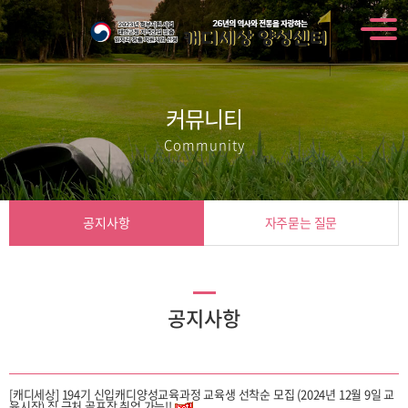
커뮤니티
Community
공지사항
자주묻는 질문
공지사항
[캐디세상] 194기 신입캐디양성교육과정 교육생 선착순 모집 (2024년 12월 9일 교
육시작) 집 근처 골프장 취업 가능!!